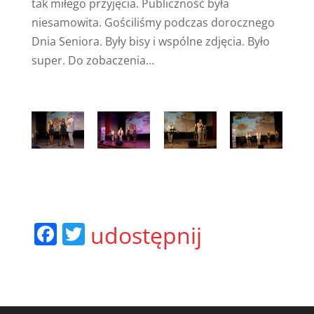
tak miłego przyjęcia. Publiczność była
niesamowita. Gościliśmy podczas dorocznego
Dnia Seniora. Były bisy i wspólne zdjęcia. Było
super. Do zobaczenia…
F
T
udostępnij
a
w
c
itt
e
er