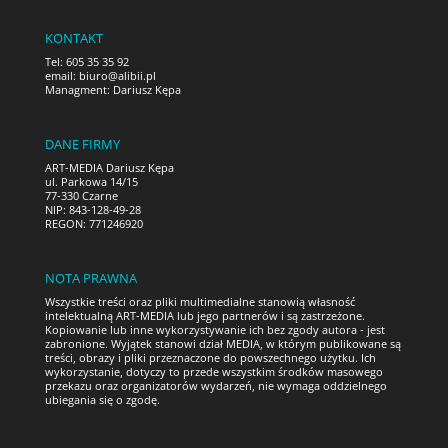
b
o
KONTAKT
Tel: 605 35 35 92
o
email:
biuro@alibii.pl
Managment: Dariusz Kępa
k
DANE FIRMY
ART-MEDIA Dariusz Kępa
ul. Parkowa 14/15
77-330 Czarne
NIP: 843-128-49-28
REGON: 771246920
NOTA PRAWNA
Wszystkie treści oraz pliki multimedialne stanowią własność
intelektualną ART-MEDIA lub jego partnerów i są zastrzeżone.
Kopiowanie lub inne wykorzystywanie ich bez zgody autora - jest
zabronione. Wyjątek stanowi dział MEDIA, w którym publikowane są
treści, obrazy i pliki przeznaczone do powszechnego użytku. Ich
wykorzystanie, dotyczy to przede wszystkim środków masowego
przekazu oraz organizatorów wydarzeń, nie wymaga oddzielnego
ubiegania się o zgodę.