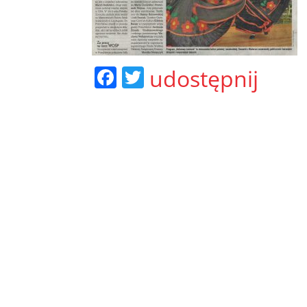
F
T
udostępnij
a
w
c
itt
e
er
b
o
o
k