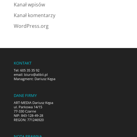
Kanał wpisów
Kanał komentarzy
WordPress.org
KONTAKT
Tel: 605 35 35 92
email:
biuro@alibii.pl
Managment: Dariusz Kępa
DANE FIRMY
ART-MEDIA Dariusz Kępa
ul. Parkowa 14/15
77-330 Czarne
NIP: 843-128-49-28
REGON: 771246920
NOTA PRAWNA