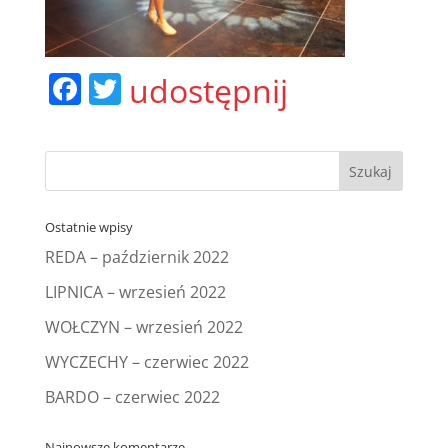
F
T
udostępnij
a
w
c
itt
e
er
b
Ostatnie wpisy
o
REDA – październik 2022
o
LIPNICA – wrzesień 2022
k
WOŁCZYN – wrzesień 2022
WYCZECHY – czerwiec 2022
BARDO – czerwiec 2022
Najnowsze komentarze