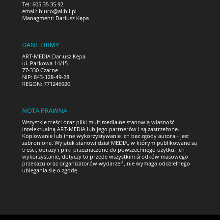
Tel: 605 35 35 92
email:
biuro@alibii.pl
Managment: Dariusz Kępa
DANE FIRMY
ART-MEDIA Dariusz Kępa
ul. Parkowa 14/15
77-330 Czarne
NIP: 843-128-49-28
REGON: 771246920
NOTA PRAWNA
Wszystkie treści oraz pliki multimedialne stanowią własność
intelektualną ART-MEDIA lub jego partnerów i są zastrzeżone.
Kopiowanie lub inne wykorzystywanie ich bez zgody autora - jest
zabronione. Wyjątek stanowi dział MEDIA, w którym publikowane są
treści, obrazy i pliki przeznaczone do powszechnego użytku. Ich
wykorzystanie, dotyczy to przede wszystkim środków masowego
przekazu oraz organizatorów wydarzeń, nie wymaga oddzielnego
ubiegania się o zgodę.