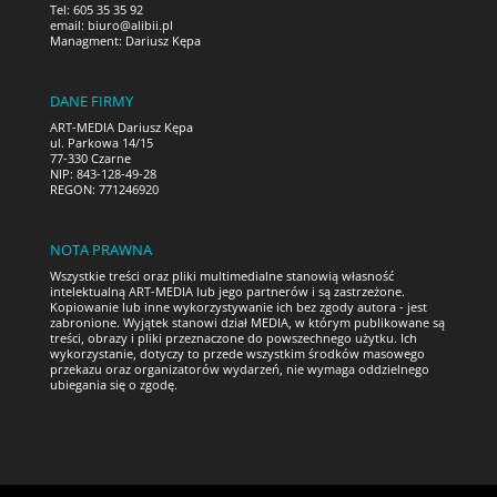
Tel: 605 35 35 92
email:
biuro@alibii.pl
Managment: Dariusz Kępa
DANE FIRMY
ART-MEDIA Dariusz Kępa
ul. Parkowa 14/15
77-330 Czarne
NIP: 843-128-49-28
REGON: 771246920
NOTA PRAWNA
Wszystkie treści oraz pliki multimedialne stanowią własność
intelektualną ART-MEDIA lub jego partnerów i są zastrzeżone.
Kopiowanie lub inne wykorzystywanie ich bez zgody autora - jest
zabronione. Wyjątek stanowi dział MEDIA, w którym publikowane są
treści, obrazy i pliki przeznaczone do powszechnego użytku. Ich
wykorzystanie, dotyczy to przede wszystkim środków masowego
przekazu oraz organizatorów wydarzeń, nie wymaga oddzielnego
ubiegania się o zgodę.