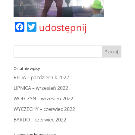
F
T
udostępnij
a
w
c
itt
e
er
b
Ostatnie wpisy
o
REDA – październik 2022
o
LIPNICA – wrzesień 2022
k
WOŁCZYN – wrzesień 2022
WYCZECHY – czerwiec 2022
BARDO – czerwiec 2022
Najnowsze komentarze