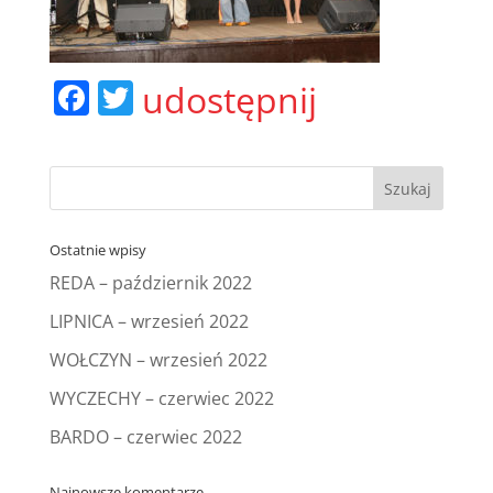
F
T
udostępnij
a
w
c
itt
e
er
b
Ostatnie wpisy
o
REDA – październik 2022
o
LIPNICA – wrzesień 2022
k
WOŁCZYN – wrzesień 2022
WYCZECHY – czerwiec 2022
BARDO – czerwiec 2022
Najnowsze komentarze