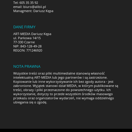
Tel: 605 35 35 92
email:
biuro@alibii.pl
Managment: Dariusz Kępa
DANE FIRMY
ART-MEDIA Dariusz Kępa
ul. Parkowa 14/15
77-330 Czarne
NIP: 843-128-49-28
REGON: 771246920
NOTA PRAWNA
Wszystkie treści oraz pliki multimedialne stanowią własność
intelektualną ART-MEDIA lub jego partnerów i są zastrzeżone.
Kopiowanie lub inne wykorzystywanie ich bez zgody autora - jest
zabronione. Wyjątek stanowi dział MEDIA, w którym publikowane są
treści, obrazy i pliki przeznaczone do powszechnego użytku. Ich
wykorzystanie, dotyczy to przede wszystkim środków masowego
przekazu oraz organizatorów wydarzeń, nie wymaga oddzielnego
ubiegania się o zgodę.