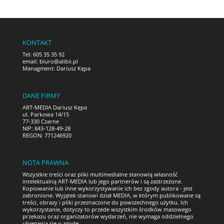
KONTAKT
Tel: 605 35 35 92
email:
biuro@alibii.pl
Managment: Dariusz Kępa
DANE FIRMY
ART-MEDIA Dariusz Kępa
ul. Parkowa 14/15
77-330 Czarne
NIP: 843-128-49-28
REGON: 771246920
NOTA PRAWNA
Wszystkie treści oraz pliki multimedialne stanowią własność
intelektualną ART-MEDIA lub jego partnerów i są zastrzeżone.
Kopiowanie lub inne wykorzystywanie ich bez zgody autora - jest
zabronione. Wyjątek stanowi dział MEDIA, w którym publikowane są
treści, obrazy i pliki przeznaczone do powszechnego użytku. Ich
wykorzystanie, dotyczy to przede wszystkim środków masowego
przekazu oraz organizatorów wydarzeń, nie wymaga oddzielnego
ubiegania się o zgodę.