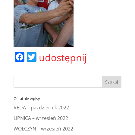
F
T
udostępnij
a
w
c
itt
e
er
b
Ostatnie wpisy
o
REDA – październik 2022
o
LIPNICA – wrzesień 2022
k
WOŁCZYN – wrzesień 2022