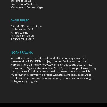
Tel: 605 35 35 92
email:
biuro@alibii.pl
Managment: Dariusz Kępa
DANE FIRMY
ART-MEDIA Dariusz Kępa
ul. Parkowa 14/15
77-330 Czarne
NIP: 843-128-49-28
REGON: 771246920
NOTA PRAWNA
Wszystkie treści oraz pliki multimedialne stanowią własność
intelektualną ART-MEDIA lub jego partnerów i są zastrzeżone.
Kopiowanie lub inne wykorzystywanie ich bez zgody autora - jest
zabronione. Wyjątek stanowi dział MEDIA, w którym publikowane są
treści, obrazy i pliki przeznaczone do powszechnego użytku. Ich
wykorzystanie, dotyczy to przede wszystkim środków masowego
przekazu oraz organizatorów wydarzeń, nie wymaga oddzielnego
ubiegania się o zgodę.