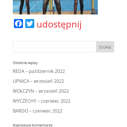
F
T
udostępnij
a
w
c
itt
e
er
b
Ostatnie wpisy
o
REDA – październik 2022
o
LIPNICA – wrzesień 2022
k
WOŁCZYN – wrzesień 2022
WYCZECHY – czerwiec 2022
BARDO – czerwiec 2022
Najnowsze komentarze