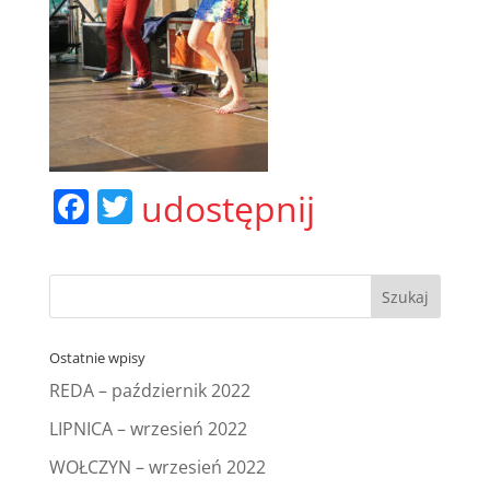
F
T
udostępnij
a
w
c
itt
e
er
b
Ostatnie wpisy
o
REDA – październik 2022
o
LIPNICA – wrzesień 2022
k
WOŁCZYN – wrzesień 2022