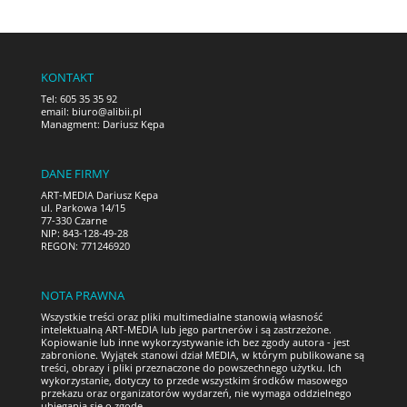
KONTAKT
Tel: 605 35 35 92
email:
biuro@alibii.pl
Managment: Dariusz Kępa
DANE FIRMY
ART-MEDIA Dariusz Kępa
ul. Parkowa 14/15
77-330 Czarne
NIP: 843-128-49-28
REGON: 771246920
NOTA PRAWNA
Wszystkie treści oraz pliki multimedialne stanowią własność
intelektualną ART-MEDIA lub jego partnerów i są zastrzeżone.
Kopiowanie lub inne wykorzystywanie ich bez zgody autora - jest
zabronione. Wyjątek stanowi dział MEDIA, w którym publikowane są
treści, obrazy i pliki przeznaczone do powszechnego użytku. Ich
wykorzystanie, dotyczy to przede wszystkim środków masowego
przekazu oraz organizatorów wydarzeń, nie wymaga oddzielnego
ubiegania się o zgodę.