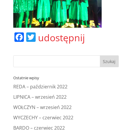
F
T
udostępnij
a
w
c
itt
e
er
b
Ostatnie wpisy
o
REDA – październik 2022
o
LIPNICA – wrzesień 2022
k
WOŁCZYN – wrzesień 2022
WYCZECHY – czerwiec 2022
BARDO – czerwiec 2022