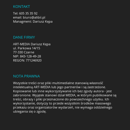
KONTAKT
Tel: 605 35 35 92
email:
biuro@alibii.pl
Managment: Dariusz Kępa
DANE FIRMY
ART-MEDIA Dariusz Kępa
ul. Parkowa 14/15
77-330 Czarne
NIP: 843-128-49-28
REGON: 771246920
NOTA PRAWNA
Wszystkie treści oraz pliki multimedialne stanowią własność
intelektualną ART-MEDIA lub jego partnerów i są zastrzeżone.
Kopiowanie lub inne wykorzystywanie ich bez zgody autora - jest
zabronione. Wyjątek stanowi dział MEDIA, w którym publikowane są
treści, obrazy i pliki przeznaczone do powszechnego użytku. Ich
wykorzystanie, dotyczy to przede wszystkim środków masowego
przekazu oraz organizatorów wydarzeń, nie wymaga oddzielnego
ubiegania się o zgodę.